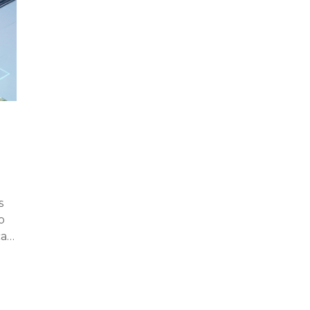
s
o
ca