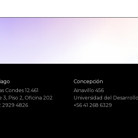
iago
Concepción
Las Condes 12.461
Ainavillo 456
 3, Piso 2, Oficina 202
Universidad del Desarrollo
2 2929 4826
+56 41 268 6329