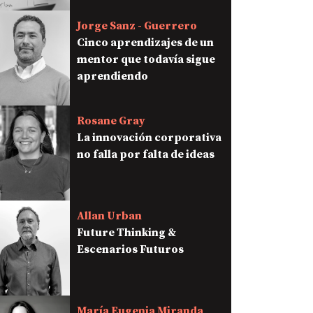
Jorge Sanz - Guerrero
Cinco aprendizajes de un
mentor que todavía sigue
aprendiendo
Rosane Gray
La innovación corporativa
no falla por falta de ideas
Allan Urban
Future Thinking &
Escenarios Futuros
María Eugenia Miranda