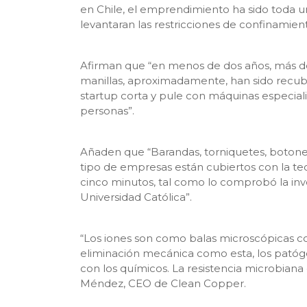
en Chile, el emprendimiento ha sido toda u
levantaran las restricciones de confinamien
Afirman que “en menos de dos años, más de
manillas, aproximadamente, han sido recubi
startup corta y pule con máquinas especiali
personas”.
Añaden que “Barandas, torniquetes, botone
tipo de empresas están cubiertos con la te
cinco minutos, tal como lo comprobó la inve
Universidad Católica”.
“Los iones son como balas microscópicas c
eliminación mecánica como esta, los pató
con los químicos. La resistencia microbiana
Méndez, CEO de Clean Copper.