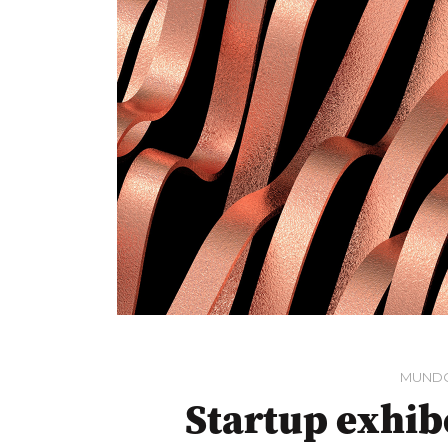
MUND
Startup exhib