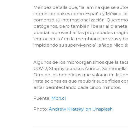
Méndez detalla que, “la lámina que se auto
interés de países como España y México, d
comenzó su internacionalización. Queremos
patógenos, pero también liberar al planet
puedan aprovechar las propiedades magnéti
‘cortocircuito’ en la membrana de virus y b
impidiendo su supervivencia”, añade Nicol
Algunos de los microorganismos que la tec
COV-2, Staphylococcus Aureus, Salmonella 
Otro de los beneficios que valoran en las e
instalaciones es que recubrir superficies 
estar desinfectando cada cinco minutos.
Fuente:
Mch.cl
Photo:
Andrew Kliatskyi on Unsplash